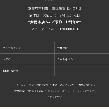
京都府京都市下京区朱雀北ノ口町2
定休日：火曜日（一部不定）元日
舞坂 本店へのご予約・お問合せ
□
□
フリーダイアル 0120-088-011
マイアカウント
会員登録
ログイン
カートを見る
お問い合わせ
ホーム
/
支払い方法について
/
配送・送料について
/
返品について
/
特定商取引法に基づく表記
/
プライバシーポリシー
/ /
ショップブログ
/
RSS
/
ATOM