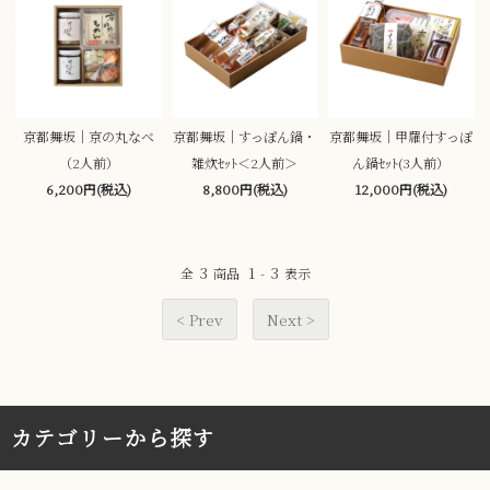
京都舞坂｜京の丸なべ
京都舞坂｜すっぽん鍋・
京都舞坂｜甲羅付すっぽ
（2人前）
雑炊ｾｯﾄ＜2人前＞
ん鍋ｾｯﾄ(3人前）
6,200円(税込)
8,800円(税込)
12,000円(税込)
3
1
3
全
商品
-
表示
< Prev
Next >
カテゴリーから探す