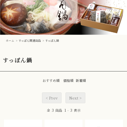
ホーム
>
すっぽん関連商品
>
すっぽん鍋
すっぽん鍋
おすすめ順
価格順
新着順
< Prev
Next >
3
1
3
全
商品
-
表示