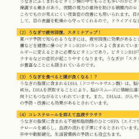
うなぎにふくまれるビタミン類の中でもっとも多いのがビタ
保護する働きがあり、夜間の視力の維持を助ける網膜内のロ
ころでものが見えにくい夜盲症の改善にも用いられます。目
して、目の表面を乾燥から守ってくれるので、ドライアイな
（2）うなぎで疲労回復、スタミナアップ！
夏バテ予防で知られるうなぎには、疲労回復に効果があると
膚などを健康に保つビタミンB2がバランスよく含まれてい
ルギーに変えるときに必要なビタミンであり、ビタミンB1
ラするなどの症状が起こりやすくなります。うなぎが「スタ
が豊富なことにも隠されているのです。
（3）うなぎを食べると頭が良くなる！？
うなぎの脂質に含まれるDHA（ドコサヘキサエン酸）は、
成分。DHAを摂取することにより、脳がスムーズに情報伝
向上にもつながるといわれています。また、DHAは、がん
の予防・改善にも効果があるとされています。
（4）コレステロールを抑えて血液サラサラ
うなぎの脂質に含まれる不飽和脂肪酸のひとつEPA（エイコ
テロールを減らし、血液の流れを正常にするとされています
卒中や動脈硬化、生活習慣病の予防にも役立ちます。