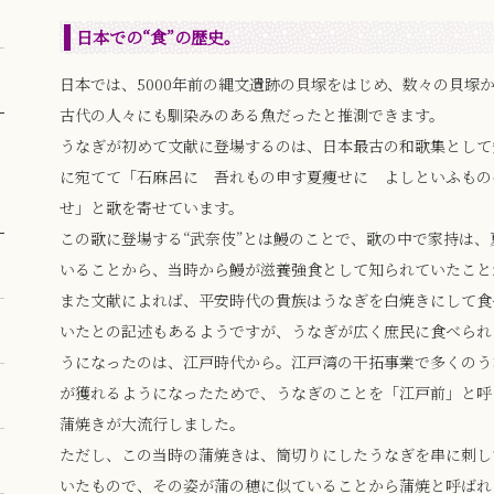
日本での“食”の歴史。
日本では、5000年前の縄文遺跡の貝塚をはじめ、数々の貝塚
古代の人々にも馴染みのある魚だったと推測できます。
うなぎが初めて文献に登場するのは、日本最古の和歌集として
に宛てて「石麻呂に 吾れもの申す夏痩せに よしといふもの
せ」と歌を寄せています。
この歌に登場する“武奈伎”とは鰻のことで、歌の中で家持は
いることから、当時から鰻が滋養強食として知られていたこと
また文献によれば、平安時代の貴族はうなぎを白焼きにして食
いたとの記述もあるようですが、うなぎが広く庶民に食べられ
うになったのは、江戸時代から。江戸湾の干拓事業で多くのう
が獲れるようになったためで、うなぎのことを「江戸前」と呼
蒲焼きが大流行しました。
ただし、この当時の蒲焼きは、筒切りにしたうなぎを串に刺し
いたもので、その姿が蒲の穂に似ていることから蒲焼と呼ばれ