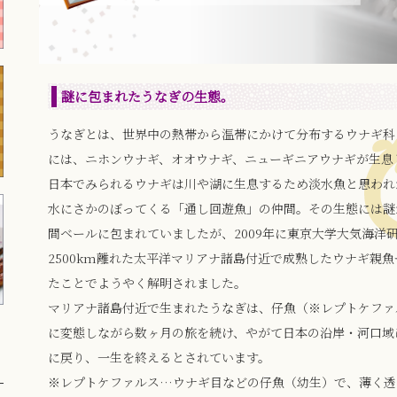
謎に包まれたうなぎの生態。
うなぎとは、世界中の熱帯から温帯にかけて分布するウナギ科
には、ニホンウナギ、オオウナギ、ニューギニアウナギが生息
日本でみられるウナギは川や湖に生息するため淡水魚と思われ
水にさかのぼってくる「通し回遊魚」の仲間。その生態には謎
間ベールに包まれていましたが、2009年に東京大学大気海洋
2500km離れた太平洋マリアナ諸島付近で成熟したウナギ親
たことでようやく解明されました。
マリアナ諸島付近で生まれたうなぎは、仔魚（※レプトケファ
に変態しながら数ヶ月の旅を続け、やがて日本の沿岸・河口域
に戻り、一生を終えるとされています。
※レプトケファルス…ウナギ目などの仔魚（幼生）で、薄く透