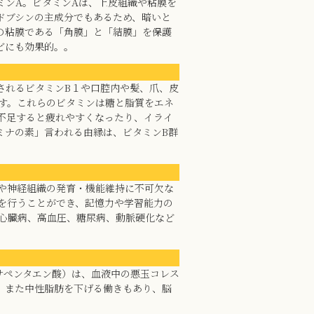
ミンA。ビタミンAは、上皮組織や粘膜を
ドブシンの主成分でもあるため、暗いと
の粘膜である「角膜」と「結膜」を保護
どにも効果的。。
されるビタミンB１や口腔内や髪、爪、皮
ます。これらのビタミンは糖と脂質をエネ
が不足すると疲れやすくなったり、イライ
ミナの素」言われる由縁は、ビタミンB群
脳や神経組織の発育・機能維持に不可欠な
達を行うことができ、記憶力や学習能力の
や心臓病、高血圧、糖尿病、動脈硬化など
サペンタエン酸）は、血液中の悪玉コレス
。また中性脂肪を下げる働きもあり、脳