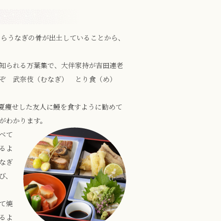
からうなぎの骨が出土していることから、
知られる万葉集で、大伴家持が吉田連老
ぞ 武奈伎（むなぎ） とり食（め）
、夏痩せした友人に鰻を食すように勧めて
がわかります。
べて
るよ
なぎ
び、
て焼
るよ