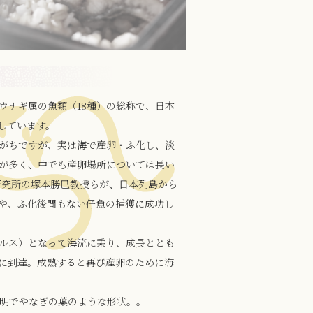
ウナギ属の魚類（18種）の総称で、日本
しています。
がちですが、実は海で産卵・ふ化し、淡
が多く、中でも産卵場所については長い
研究所の塚本勝巳教授らが、日本列島から
魚や、ふ化後間もない仔魚の捕獲に成功し
ルス）となって海流に乗り、成長ととも
に到達。成熟すると再び産卵のために海
明でやなぎの葉のような形状。。