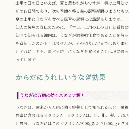
土用の丑の日といえば、夏と思われがちですが、実は土用とは
前の18日間であり、次の季節へ移る前の調整期間のようなもの
夏の土用にうなぎを食べる風習の起源には諸説ありますが、一
知人の鰻屋の宣伝のために、「本日、土用の丑の日」と看板に
知りで知られる源内は、うなぎが滋養強壮食であることを解っ
を宣伝したのかもしれませんが、その辺りは定かではありませ
いずれにしても、夏バテ防止にうなぎを食べることは理に適っ
っています
からだにうれしいうなぎ効果
うなぎは万病に効くスタミナ源！
うなぎは、古来から万病に効く妙薬として知られるほど、栄養
豊富に含まれるビタミンA。ビタミンAは、目、肌、髪、爪な
い成分。うなぎにはこのビタミンAが100gあたり1500μgも