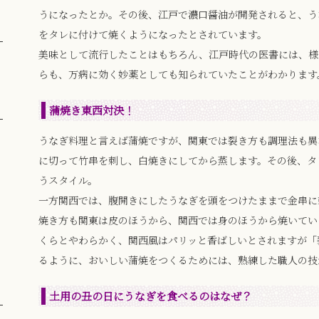
うになったとか。その後、江戸で濃口醤油が開発されると、う
をタレに付けて焼くようになったとされています。
美味として流行したことはもちろん、江戸時代の医書には、様
らも、万病に効く妙薬としても知られていたことがわかります
蒲焼き東西対決！
うなぎ料理と言えば蒲焼ですが、関東では裂き方も調理法も異
に切って竹串を刺し、白焼きにしてから蒸します。その後、タ
うスタイル。
一方関西では、腹開きにしたうなぎを頭をつけたままで金串に
焼き方も関東は皮のほうから、関西では身のほうから焼いてい
くらとやわらかく、関西風はパリッと香ばしいとされますが「
るように、おいしい蒲焼をつくるためには、熟練した職人の技
土用の丑の日にうなぎを食べるのはなぜ？