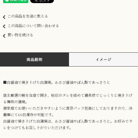
この商品を友達に教える
この商品について問い合わせる
買い物を続ける
商品説明
イメージ
■白醤油で焼き上げた白蒲焼。わさび醤油やぽん酢であっさりと
店主厳選の鰻を当店で開き、秘伝のタレを絡めて備長炭でじっくりと焼き上げ
る舞坂の蒲焼。
御家庭でお使いいただきやすいように真空パック包装にしておりますので、冷
蔵庫にて60日保存が可能です。
白醤油で焼き上げた白蒲焼は、わさび醤油やぽん酢であっさりと。お好みでタ
レをつけてもお召し上がりいただけます。