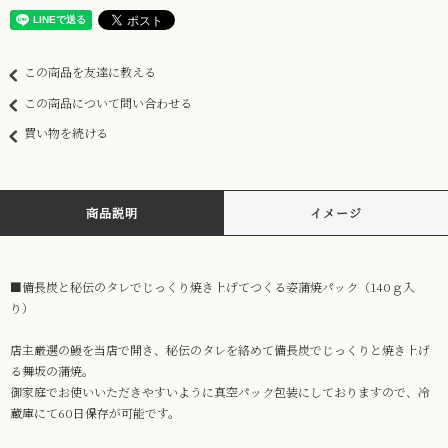
この商品を友達に教える
この商品について問い合わせる
買い物を続ける
商品説明
イメージ
■備長炭と秘伝のタレでじっくり焼き上げてつくる姿蒲焼パック（140ｇ入
り）
店主厳選の鰻を当店で開き、秘伝のタレを絡めて備長炭でじっくりと焼き上げ
る舞坂の蒲焼。
御家庭でお使いいただきやすいように真空パック包装にしておりますので、冷
蔵庫にて60日保存が可能です。