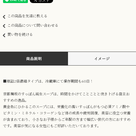
この商品を友達に教える
この商品について問い合わせる
買い物を続ける
商品説明
イメージ
■瓶詰2倍濃縮タイプは、冷蔵庫にて保存期間も60日！
京都舞坂のすっぽん純生スープは、時間をかけてことことと炊き上げる店主お
すすめの逸品。
黄金色にひかるこのスープには、栄養化の高いすっぽんがもつ必須アミノ酸や
ビタミン・ミネラル・コラーゲンなど体の成長や疲労回復、美容に役立つ栄養
が含まれており、小さなお子様からご年配の方まで幅広い世代の方におすすめ
です。美容が気になる女性にもご好評いただいております。