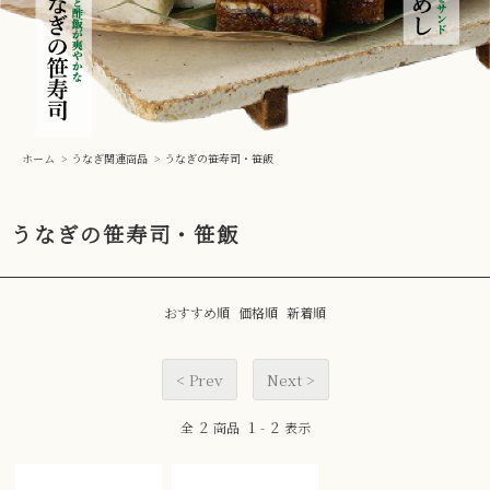
ホーム
>
うなぎ関連商品
>
うなぎの笹寿司・笹飯
うなぎの笹寿司・笹飯
おすすめ順
価格順
新着順
< Prev
Next >
2
1
2
全
商品
-
表示