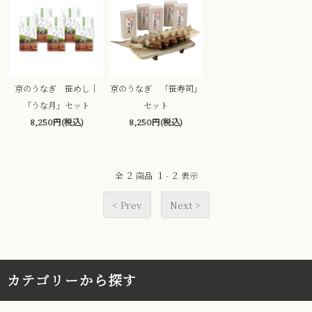
京のうなぎ 笹めし｜
京のうなぎ 「笹寿司」
「うな月」セット
セット
8,250円(税込)
8,250円(税込)
2
1
2
全
商品
-
表示
< Prev
Next >
カテゴリーから探す